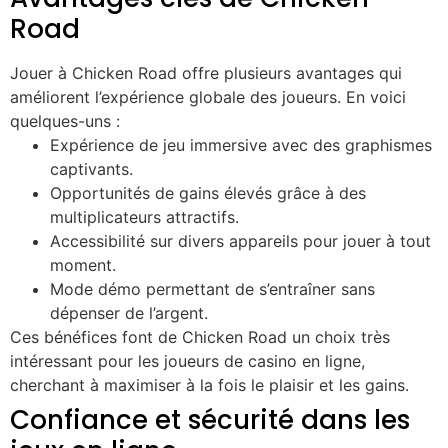
Road
Jouer à Chicken Road offre plusieurs avantages qui
améliorent l’expérience globale des joueurs. En voici
quelques-uns :
Expérience de jeu immersive avec des graphismes
captivants.
Opportunités de gains élevés grâce à des
multiplicateurs attractifs.
Accessibilité sur divers appareils pour jouer à tout
moment.
Mode démo permettant de s’entraîner sans
dépenser de l’argent.
Ces bénéfices font de Chicken Road un choix très
intéressant pour les joueurs de casino en ligne,
cherchant à maximiser à la fois le plaisir et les gains.
Confiance et sécurité dans les