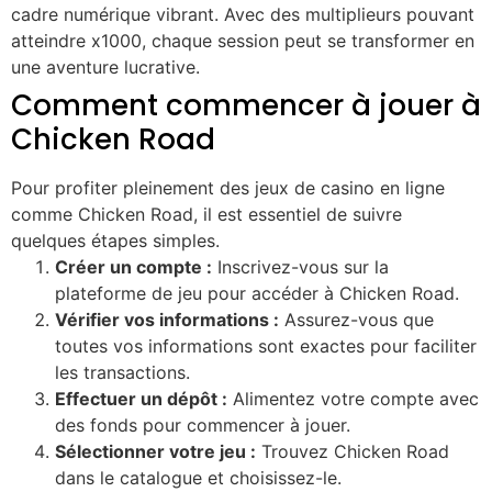
cadre numérique vibrant. Avec des multiplieurs pouvant
atteindre x1000, chaque session peut se transformer en
une aventure lucrative.
Comment commencer à jouer à
Chicken Road
Pour profiter pleinement des jeux de casino en ligne
comme Chicken Road, il est essentiel de suivre
quelques étapes simples.
Créer un compte :
Inscrivez-vous sur la
plateforme de jeu pour accéder à Chicken Road.
Vérifier vos informations :
Assurez-vous que
toutes vos informations sont exactes pour faciliter
les transactions.
Effectuer un dépôt :
Alimentez votre compte avec
des fonds pour commencer à jouer.
Sélectionner votre jeu :
Trouvez Chicken Road
dans le catalogue et choisissez-le.