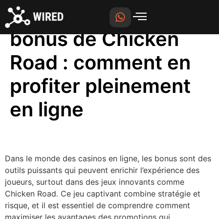
Les secrets des
bonus de Chicken
Road : comment en
profiter pleinement
en ligne
Dans le monde des casinos en ligne, les bonus sont des
outils puissants qui peuvent enrichir l’expérience des
joueurs, surtout dans des jeux innovants comme
Chicken Road. Ce jeu captivant combine stratégie et
risque, et il est essentiel de comprendre comment
maximiser les avantages des promotions qui