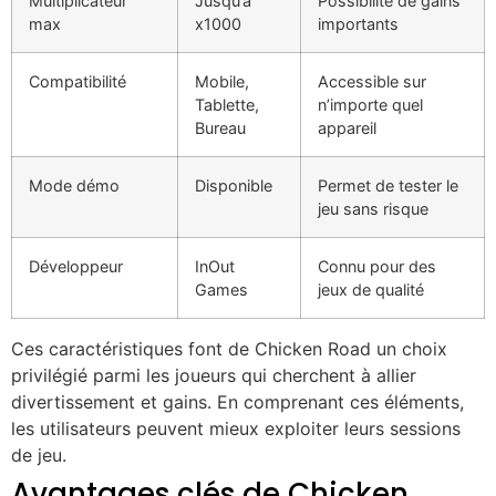
Multiplicateur
Jusqu’à
Possibilité de gains
max
x1000
importants
Compatibilité
Mobile,
Accessible sur
Tablette,
n’importe quel
Bureau
appareil
Mode démo
Disponible
Permet de tester le
jeu sans risque
Développeur
InOut
Connu pour des
Games
jeux de qualité
Ces caractéristiques font de Chicken Road un choix
privilégié parmi les joueurs qui cherchent à allier
divertissement et gains. En comprenant ces éléments,
les utilisateurs peuvent mieux exploiter leurs sessions
de jeu.
Avantages clés de Chicken