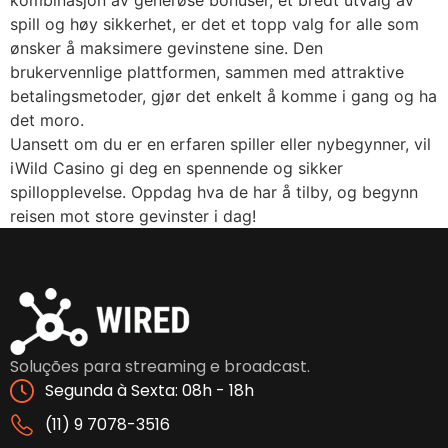
kombinasjon av generøse bonuser, et bredt utvalg av
spill og høy sikkerhet, er det et topp valg for alle som
ønsker å maksimere gevinstene sine. Den
brukervennlige plattformen, sammen med attraktive
betalingsmetoder, gjør det enkelt å komme i gang og ha
det moro.
Uansett om du er en erfaren spiller eller nybegynner, vil
iWild Casino gi deg en spennende og sikker
spillopplevelse. Oppdag hva de har å tilby, og begynn
reisen mot store gevinster i dag!
Soluções para streaming e broadcast.
Segunda à Sexta: 08h - 18h
(11) 9 7078-3516