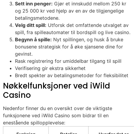
Sett inn penger:
Gjør et innskudd mellom 250 kr
og 25 000 kr ved hjelp av en av de tilgjengelige
betalingsmetodene.
Velg ditt spill:
Utforsk det omfattende utvalget av
spill, fra spilleautomater til bordspill og live casino.
Begynn å spille:
Nyt spillingen, og husk å bruke
bonusene strategisk for å øke sjansene dine for
gevinst.
Rask registrering for umiddelbar tilgang til spill
Verifisering gir ekstra sikkerhet
Bredt spekter av betalingsmetoder for fleksibilitet
Nøkkelfunksjoner ved iWild
Casino
Nedenfor finner du en oversikt over de viktigste
funksjonene ved iWild Casino som bidrar til en
enestående spillopplevelse: