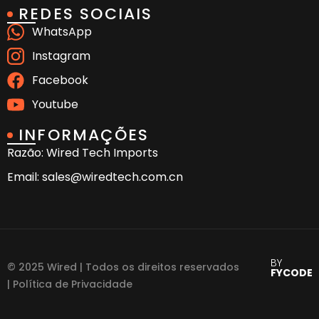
REDES SOCIAIS
WhatsApp
Instagram
Facebook
Youtube
INFORMAÇÕES
Razão: Wired Tech Imports
Email: sales@wiredtech.com.cn
BY
© 2025 Wired | Todos os direitos reservados
FYCODE
| Política de Privacidade