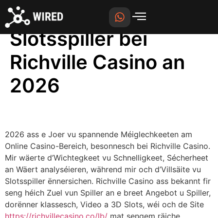
Erfuert d’Top
Slotsspiller bei
Richville Casino an
2026
2026 ass e Joer vu spannende Méiglechkeeten am
Online Casino-Bereich, besonnesch bei Richville Casino.
Mir wäerte d’Wichtegkeet vu Schnelligkeet, Sécherheet
an Wäert analyséieren, während mir och d’Villsäite vu
Slotsspiller ënnersichen. Richville Casino ass bekannt fir
seng héich Zuel vun Spiller an e breet Angebot u Spiller,
dorënner klassesch, Video a 3D Slots, wéi och de Site
https://richvillecasino.co/lb/
mat sengem räiche