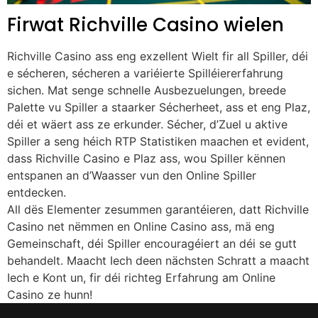
Firwat Richville Casino wielen
Richville Casino ass eng exzellent Wielt fir all Spiller, déi
e sécheren, sécheren a variéierte Spilléiererfahrung
sichen. Mat senge schnelle Ausbezuelungen, breede
Palette vu Spiller a staarker Sécherheet, ass et eng Plaz,
déi et wäert ass ze erkunder. Sécher, d’Zuel u aktive
Spiller a seng héich RTP Statistiken maachen et evident,
dass Richville Casino e Plaz ass, wou Spiller kënnen
entspanen an d’Waasser vun den Online Spiller
entdecken.
All dës Elementer zesummen garantéieren, datt Richville
Casino net nëmmen en Online Casino ass, mä eng
Gemeinschaft, déi Spiller encouragéiert an déi se gutt
behandelt. Maacht Iech deen nächsten Schratt a maacht
Iech e Kont un, fir déi richteg Erfahrung am Online
Casino ze hunn!