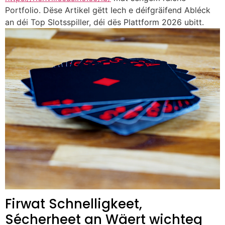
Portfolio. Dëse Artikel gëtt Iech e déifgräifend Abléck
an déi Top Slotsspiller, déi dës Plattform 2026 ubitt.
Firwat Schnelligkeet,
Sécherheet an Wäert wichteg