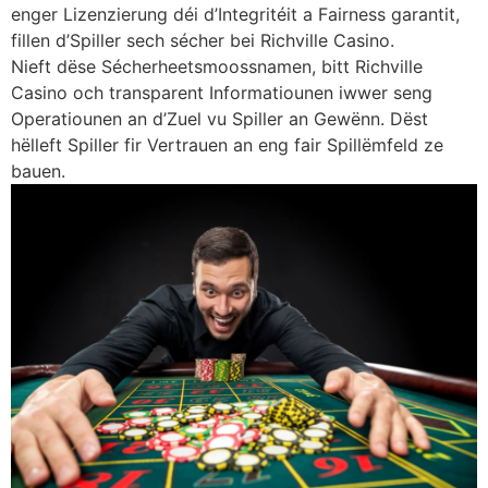
enger Lizenzierung déi d’Integritéit a Fairness garantit,
fillen d’Spiller sech sécher bei Richville Casino.
Nieft dëse Sécherheetsmoossnamen, bitt Richville
Casino och transparent Informatiounen iwwer seng
Operatiounen an d’Zuel vu Spiller an Gewënn. Dëst
hëlleft Spiller fir Vertrauen an eng fair Spillëmfeld ze
bauen.