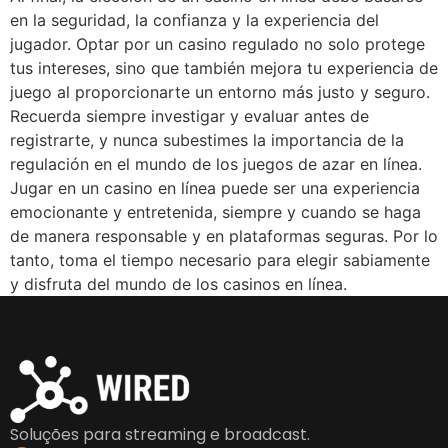
en la seguridad, la confianza y la experiencia del
jugador. Optar por un casino regulado no solo protege
tus intereses, sino que también mejora tu experiencia de
juego al proporcionarte un entorno más justo y seguro.
Recuerda siempre investigar y evaluar antes de
registrarte, y nunca subestimes la importancia de la
regulación en el mundo de los juegos de azar en línea.
Jugar en un casino en línea puede ser una experiencia
emocionante y entretenida, siempre y cuando se haga
de manera responsable y en plataformas seguras. Por lo
tanto, toma el tiempo necesario para elegir sabiamente
y disfruta del mundo de los casinos en línea.
Soluções para streaming e broadcast.