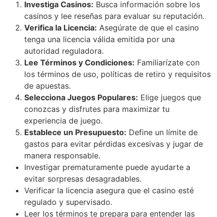
Investiga Casinos:
Busca información sobre los
casinos y lee reseñas para evaluar su reputación.
Verifica la Licencia:
Asegúrate de que el casino
tenga una licencia válida emitida por una
autoridad reguladora.
Lee Términos y Condiciones:
Familiarízate con
los términos de uso, políticas de retiro y requisitos
de apuestas.
Selecciona Juegos Populares:
Elige juegos que
conozcas y disfrutes para maximizar tu
experiencia de juego.
Establece un Presupuesto:
Define un límite de
gastos para evitar pérdidas excesivas y jugar de
manera responsable.
Investigar prematuramente puede ayudarte a
evitar sorpresas desagradables.
Verificar la licencia asegura que el casino esté
regulado y supervisado.
Leer los términos te prepara para entender las