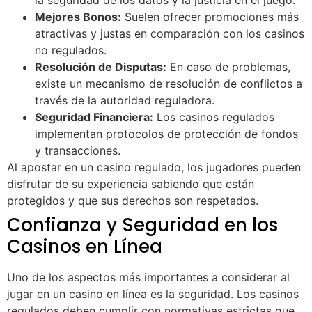
la seguridad de los datos y la justicia en el juego.
Mejores Bonos:
Suelen ofrecer promociones más
atractivas y justas en comparación con los casinos
no regulados.
Resolución de Disputas:
En caso de problemas,
existe un mecanismo de resolución de conflictos a
través de la autoridad reguladora.
Seguridad Financiera:
Los casinos regulados
implementan protocolos de protección de fondos
y transacciones.
Al apostar en un casino regulado, los jugadores pueden
disfrutar de su experiencia sabiendo que están
protegidos y que sus derechos son respetados.
Confianza y Seguridad en los
Casinos en Línea
Uno de los aspectos más importantes a considerar al
jugar en un casino en línea es la seguridad. Los casinos
regulados deben cumplir con normativas estrictas que