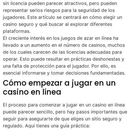
sin licencia pueden parecer atractivos, pero pueden
representar serios riesgos para la seguridad de los
jugadores. Este artículo se centrará en cómo elegir un
casino seguro y qué buscar al explorar diferentes
plataformas.
El creciente interés en los juegos de azar en línea ha
llevado a un aumento en el número de casinos, muchos
de los cuales carecen de las licencias adecuadas para
operar. Esto puede resultar en prácticas deshonestas y
una falta de protección para el jugador. Por ello, es
esencial informarse y tomar decisiones fundamentadas.
Cómo empezar a jugar en un
casino en línea
El proceso para comenzar a jugar en un casino en línea
puede parecer sencillo, pero hay pasos importantes que
seguir para asegurarte de que eliges un sitio seguro y
regulado. Aquí tienes una guía práctica: