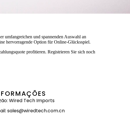
 einer umfangreichen und spannenden Auswahl an
eine hervorragende Option für Online-Glücksspiel.
hlungsquote profitieren. Registrieren Sie sich noch
NFORMAÇÕES
zão: Wired Tech Imports
ail: sales@wiredtech.com.cn