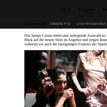
Início
Soluções
R
Die Top Slots im Spinjo C
CATEGORIAS
CÂMERA PTZ
CONTROLADORAS
Das Spinjo Casino bietet eine aufregende Auswahl an S
Blick auf die besten Slots im Angebot und zeigen Ihnen
während wir auch die einzigartigen Features der Spiel