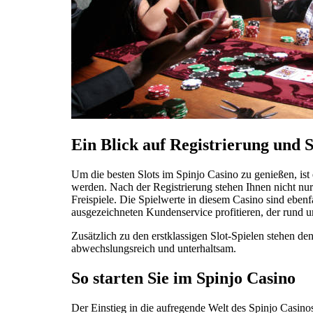
Ein Blick auf Registrierung und 
Um die besten Slots im Spinjo Casino zu genießen, ist
werden. Nach der Registrierung stehen Ihnen nicht nu
Freispiele. Die Spielwerte in diesem Casino sind ebe
ausgezeichneten Kundenservice profitieren, der rund u
Zusätzlich zu den erstklassigen Slot-Spielen stehen 
abwechslungsreich und unterhaltsam.
So starten Sie im Spinjo Casino
Der Einstieg in die aufregende Welt des Spinjo Casinos