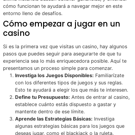
cómo funcionan te ayudará a navegar mejor en este
entorno lleno de desafíos.
Cómo empezar a jugar en un
casino
Si es la primera vez que visitas un casino, hay algunos
pasos que puedes seguir para asegurarte de que tu
experiencia sea lo más enriquecedora posible. Aquí te
presentamos un proceso simple para comenzar.
Investiga los Juegos Disponibles:
Familiarízate
con los diferentes tipos de juegos y sus reglas.
Esto te ayudará a elegir los que más te interesen.
Define tu Presupuesto:
Antes de entrar al casino,
establece cuánto estás dispuesto a gastar y
mantente dentro de ese límite.
Aprende las Estrategias Básicas:
Investiga
algunas estrategias básicas para los juegos que
deseas jugar, como el blackjack o la ruleta.