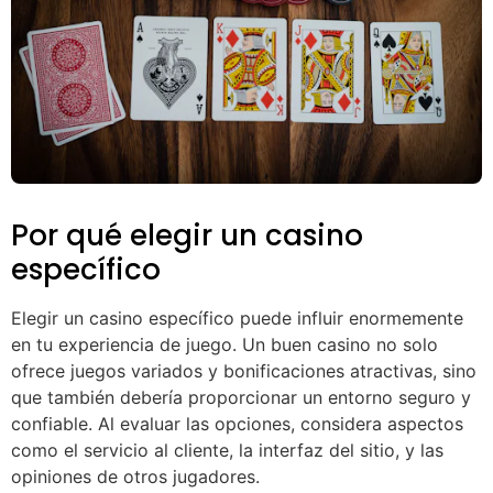
Por qué elegir un casino
específico
Elegir un casino específico puede influir enormemente
en tu experiencia de juego. Un buen casino no solo
ofrece juegos variados y bonificaciones atractivas, sino
que también debería proporcionar un entorno seguro y
confiable. Al evaluar las opciones, considera aspectos
como el servicio al cliente, la interfaz del sitio, y las
opiniones de otros jugadores.