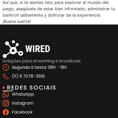
Así que, si te sientes listo para explorar el mundo del
juego, asegúrate de estar bien informado, administrar tu
bankroll sabiamente y disfrutar de la experiencia.
¡Buena suerte!
Soluções para streaming e broadcast.
Segunda à Sexta: 08h - 18h
(11) 9 7078-3516
REDES SOCIAIS
WhatsApp
Instagram
Facebook