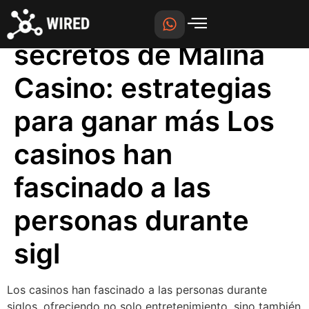
Descubre los
secretos de Malina
Casino: estrategias
para ganar más Los
casinos han
fascinado a las
personas durante
sigl
Los casinos han fascinado a las personas durante
siglos, ofreciendo no solo entretenimiento, sino también