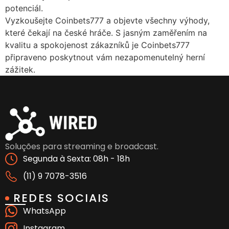
potenciál.
Vyzkoušejte Coinbets777 a objevte všechny výhody,
které čekají na české hráče. S jasným zaměřením na
kvalitu a spokojenost zákazníků je Coinbets777
připraveno poskytnout vám nezapomenutelný herní
zážitek.
Soluções para streaming e broadcast.
Segunda à Sexta: 08h - 18h
(11) 9 7078-3516
REDES SOCIAIS
WhatsApp
Instagram