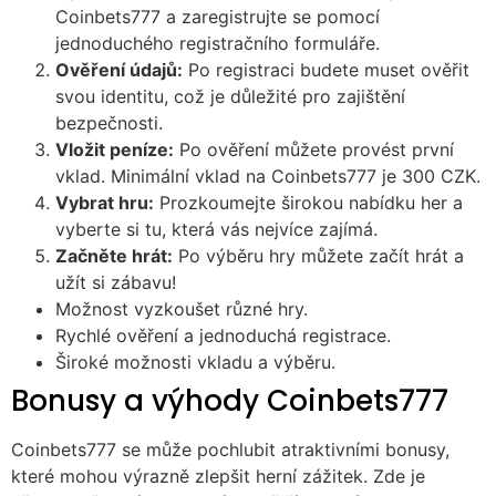
Coinbets777 a zaregistrujte se pomocí
jednoduchého registračního formuláře.
Ověření údajů:
Po registraci budete muset ověřit
svou identitu, což je důležité pro zajištění
bezpečnosti.
Vložit peníze:
Po ověření můžete provést první
vklad. Minimální vklad na Coinbets777 je 300 CZK.
Vybrat hru:
Prozkoumejte širokou nabídku her a
vyberte si tu, která vás nejvíce zajímá.
Začněte hrát:
Po výběru hry můžete začít hrát a
užít si zábavu!
Možnost vyzkoušet různé hry.
Rychlé ověření a jednoduchá registrace.
Široké možnosti vkladu a výběru.
Bonusy a výhody Coinbets777
Coinbets777 se může pochlubit atraktivními bonusy,
které mohou výrazně zlepšit herní zážitek. Zde je