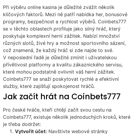
Při výběru online kasina je důležité zvážit několik
klíčových faktorů. Mezi ně patří nabídka her, bonusové
programy, bezpečnost a rychlost výběrů. Coinbets777
se v těchto oblastech profiluje jako silný hráč, který
poskytuje komplexní herní zážitek. Nabízí množství
různých slotů, živé hry a možnost sportovního sázení,
což znamená, že každý hráč si zde najde to své.
V neposlední řadě je důležité zmínit i uživatelskou
přívětivost platformy a kvalitu zákaznického servisu,
které mohou podstatně ovlivnit váš herní zážitek.
Coinbets777 se snaží poskytovat rychlé a efektivní
služby, které zajišťují spokojenost hráčů.
Jak začít hrát na Coinbets777
Pro české hráče, kteří chtějí začít svou cestu na
Coinbets777, existuje několik jednoduchých kroků, které
je třeba dodržet:
Vytvořit účet:
Navštivte webové stránky