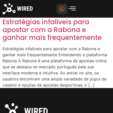
Categoria:
Rabona
Estratégias infalíveis para
apostar com a Rabona e
ganhar mais frequentemente
Estratégias infalíveis para apostar com a Rabona e
ganhar mais frequentemente Entendendo a plataforma
Rabona A Rabona é uma plataforma de apostas online
que se destaca no mercado português pela sua
interface moderna e intuitiva. Ao entrar no site, os
usuários encontram uma ampla variedade de jogos de
cassino e opções de apostas desportivas, o […]