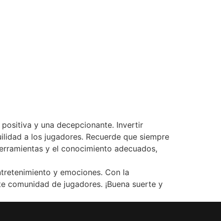
positiva y una decepcionante. Invertir
quilidad a los jugadores. Recuerde que siempre
 herramientas y el conocimiento adecuados,
tretenimiento y emociones. Con la
e comunidad de jugadores. ¡Buena suerte y