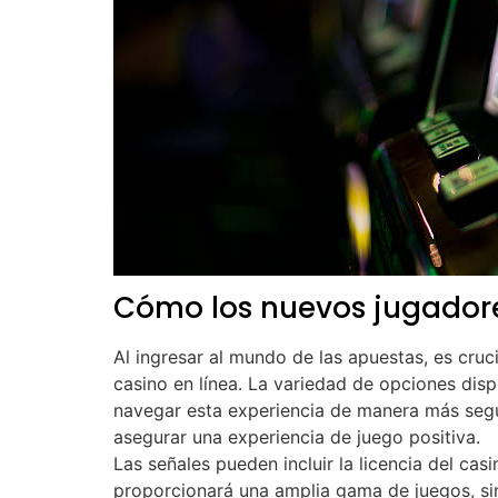
Cómo los nuevos jugadores
Al ingresar al mundo de las apuestas, es cruc
casino en línea. La variedad de opciones dis
navegar esta experiencia de manera más segu
asegurar una experiencia de juego positiva.
Las señales pueden incluir la licencia del cas
proporcionará una amplia gama de juegos, si