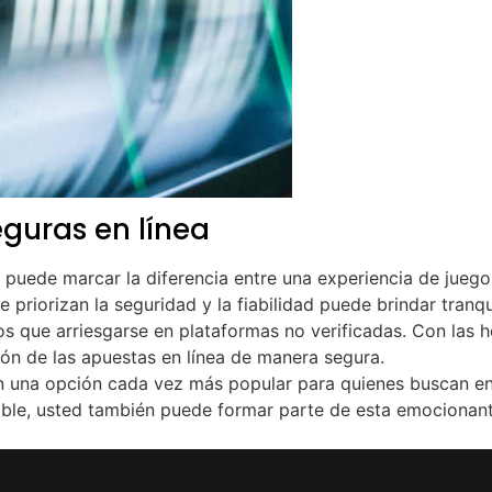
eguras en línea
puede marcar la diferencia entre una experiencia de juego 
e priorizan la seguridad y la fiabilidad puede brindar tran
dos que arriesgarse en plataformas no verificadas. Con las
ión de las apuestas en línea de manera segura.
on una opción cada vez más popular para quienes buscan en
ble, usted también puede formar parte de esta emocionant