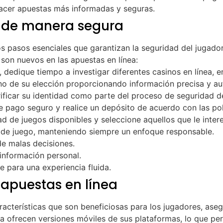
acer apuestas más informadas y seguras.
 de manera segura
s pasos esenciales que garantizan la seguridad del jugador 
 son nuevos en las apuestas en línea:
, dedique tiempo a investigar diferentes casinos en línea, 
no de su elección proporcionando información precisa y au
ficar su identidad como parte del proceso de seguridad de
 pago seguro y realice un depósito de acuerdo con las polí
ad de juegos disponibles y seleccione aquellos que le inter
a de juego, manteniendo siempre un enfoque responsable.
de malas decisiones.
 información personal.
 para una experiencia fluida.
 apuestas en línea
racterísticas que son beneficiosas para los jugadores, ase
ea ofrecen versiones móviles de sus plataformas, lo que pe