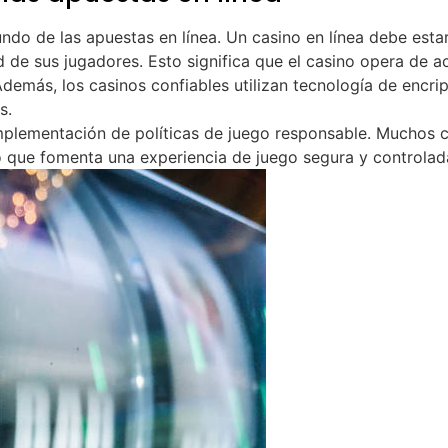
ndo de las apuestas en línea. Un casino en línea debe esta
d de sus jugadores. Esto significa que el casino opera de 
demás, los casinos confiables utilizan tecnología de encri
s.
mplementación de políticas de juego responsable. Muchos c
lo que fomenta una experiencia de juego segura y controlad