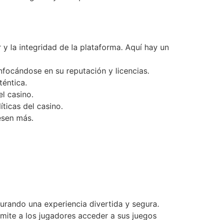
y la integridad de la plataforma. Aquí hay un
enfocándose en su reputación y licencias.
téntica.
l casino.
ticas del casino.
esen más.
gurando una experiencia divertida y segura.
rmite a los jugadores acceder a sus juegos