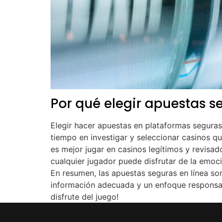
Por qué elegir apuestas s
Elegir hacer apuestas en plataformas seguras 
tiempo en investigar y seleccionar casinos qu
es mejor jugar en casinos legítimos y revisa
cualquier jugador puede disfrutar de la emoc
En resumen, las apuestas seguras en línea s
información adecuada y un enfoque responsa
disfrute del juego!