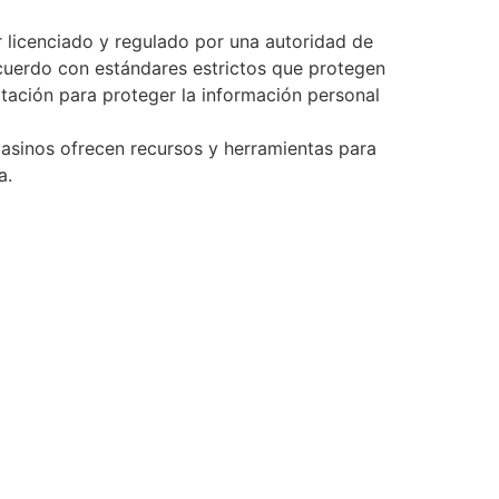
r licenciado y regulado por una autoridad de
acuerdo con estándares estrictos que protegen
ptación para proteger la información personal
asinos ofrecen recursos y herramientas para
a.