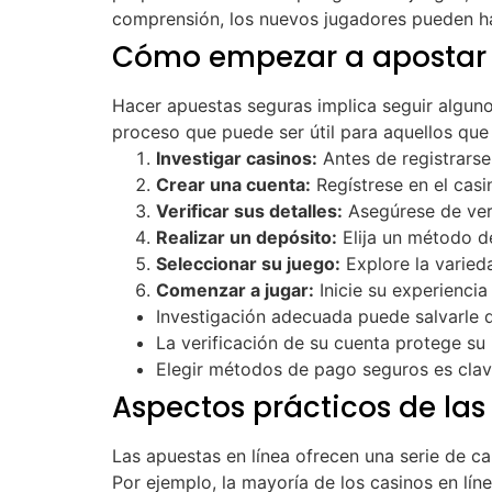
comprensión, los nuevos jugadores pueden h
Cómo empezar a apostar
Hacer apuestas seguras implica seguir alguno
proceso que puede ser útil para aquellos que
Investigar casinos:
Antes de registrarse
Crear una cuenta:
Regístrese en el casi
Verificar sus detalles:
Asegúrese de veri
Realizar un depósito:
Elija un método de
Seleccionar su juego:
Explore la varied
Comenzar a jugar:
Inicie su experienci
Investigación adecuada puede salvarle 
La verificación de su cuenta protege su
Elegir métodos de pago seguros es clave
Aspectos prácticos de las
Las apuestas en línea ofrecen una serie de ca
Por ejemplo, la mayoría de los casinos en lín