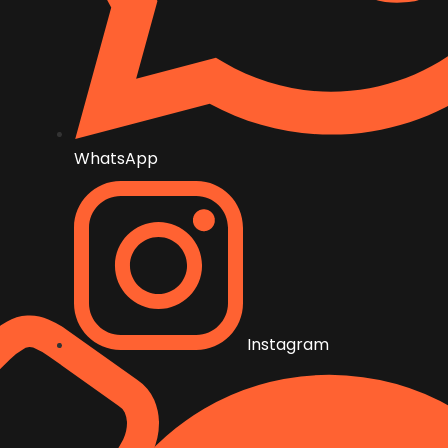
WhatsApp
Instagram