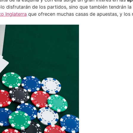
olo disfrutarán de los partidos, sino que también tendrán l
o Inglaterra
que ofrecen muchas casas de apuestas, y los 