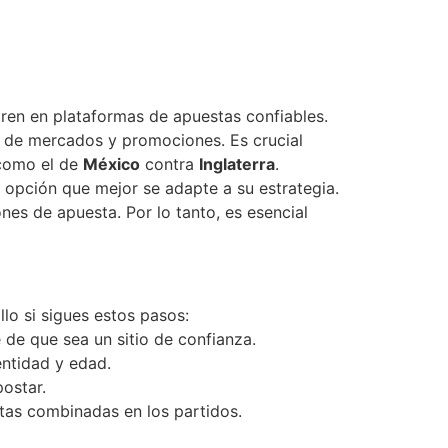
tren en plataformas de apuestas confiables.
d de mercados y promociones. Es crucial
 como el de
México
contra
Inglaterra
.
a opción que mejor se adapte a su estrategia.
ones de apuesta. Por lo tanto, es esencial
lo si sigues estos pasos:
 de que sea un sitio de confianza.
entidad y edad.
ostar.
tas combinadas en los partidos.