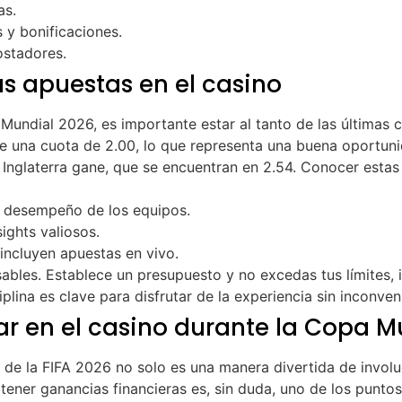
as.
 y bonificaciones.
ostadores.
as apuestas en el casino
Mundial 2026, es importante estar al tanto de las últimas c
 una cuota de 2.00, lo que representa una buena oportun
 Inglaterra gane, que se encuentran en 2.54. Conocer estas
 desempeño de los equipos.
ights valiosos.
ncluyen apuestas en vivo.
bles. Establece un presupuesto y no excedas tus límites, 
lina es clave para disfrutar de la experiencia sin inconven
ar en el casino durante la Copa M
 de la FIFA 2026 no solo es una manera divertida de involu
btener ganancias financieras es, sin duda, uno de los punto