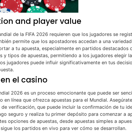
tion and player value
ndial de la FIFA 2026 requieren que los jugadores se regis
también permite que los apostadores accedan a una varieda
ortar a tu apuesta, especialmente en partidos destacados
s y tipos de apuestas, permitiendo a los jugadores elegir l
os jugadores puede influir significativamente en tus decisi
puesta.
en el casino
undial 2026 es un proceso emocionante que puede ser sencil
o en línea que ofrezca apuestas para el Mundial. Asegúrate
e verificación, que puede incluir la confirmación de tu id
go seguro y realiza tu primer depósito para comenzar a ap
ntes opciones de apuestas, desde apuestas simples a apues
sigue los partidos en vivo para ver cómo se desarrollan.