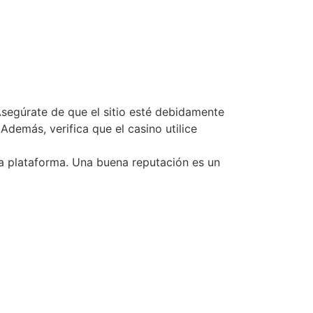
Asegúrate de que el sitio esté debidamente
demás, verifica que el casino utilice
la plataforma. Una buena reputación es un