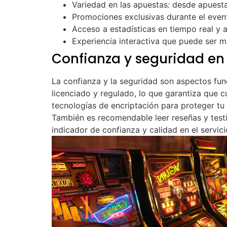
Variedad en las apuestas: desde apuesta
Promociones exclusivas durante el even
Acceso a estadísticas en tiempo real y a
Experiencia interactiva que puede ser m
Confianza y seguridad en 
La confianza y la seguridad son aspectos fun
licenciado y regulado, lo que garantiza que c
tecnologías de encriptación para proteger tu 
También es recomendable leer reseñas y test
indicador de confianza y calidad en el servici