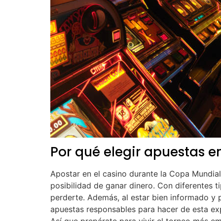
Por qué elegir apuestas e
Apostar en el casino durante la Copa Mundial
posibilidad de ganar dinero. Con diferentes 
perderte. Además, al estar bien informado y p
apuestas responsables para hacer de esta ex