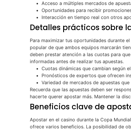
Acceso a múltiples mercados de apuest
Oportunidades para recibir promociones
Interacción en tiempo real con otros ap
Detalles prácticos sobre l
Para maximizar tus oportunidades durante el 
popular de que ambos equipos marcarán tiene
deben prestar atención a las cuotas para que
informadas antes de realizar tus apuestas.
Cuotas dinámicas que cambian según el
Pronósticos de expertos que ofrecen ins
Variedad de mercados de apuestas que i
Recuerda que las apuestas deben ser responsa
hacerte querer apostar más. Mantener la discip
Beneficios clave de apost
Apostar en el casino durante la Copa Mundial
ofrece varios beneficios. La posibilidad de o