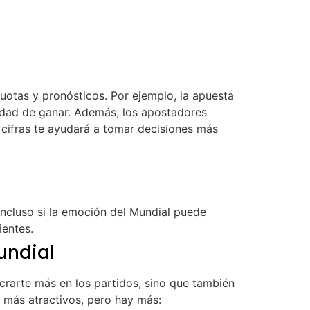
uotas y pronósticos. Por ejemplo, la apuesta
idad de ganar. Además, los apostadores
 cifras te ayudará a tomar decisiones más
incluso si la emoción del Mundial puede
ientes.
undial
crarte más en los partidos, sino que también
s más atractivos, pero hay más: